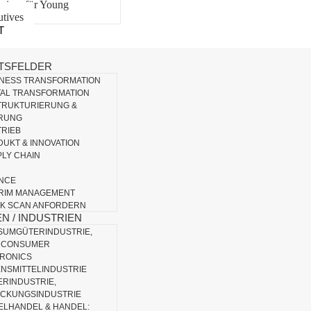
riere für Young
tives
T
ITSFELDER
INESS TRANSFORMATION
TAL TRANSFORMATION
TRUKTURIERUNG &
RUNG
RIEB
UKT & INNOVATION
LY CHAIN
ANCE
ERIM MANAGEMENT
CK SCAN ANFORDERN
N / INDUSTRIEN
SUMGÜTERINDUSTRIE,
 CONSUMER
RONICS
NSMITTELINDUSTRIE
ERINDUSTRIE,
CKUNGSINDUSTRIE
ELHANDEL & HANDEL: