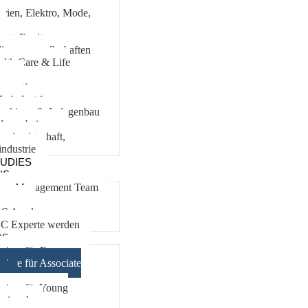
nzelhandel & Handel:
rien, Elektro, Mode,
vate Equity
ligungsgesellschaften
alth Care & Life
ces
tomotive
ferindustrie
schinen & Anlagenbau
lverarbeitung
rgiewirtschaft,
industrie
UDIES
NS
ser Management Team
perten
C Academy
C Experte werden
RE
riere für Experten
riere für Associate
er
riere für Young
ssionals