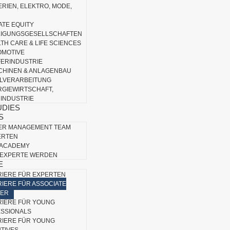
RIEN, ELEKTRO, MODE,
ATE EQUITY
LIGUNGSGESELLSCHAFTEN
TH CARE & LIFE SCIENCES
OMOTIVE
FERINDUSTRIE
CHINEN & ANLAGENBAU
LVERARBEITUNG
GIEWIRTSCHAFT,
INDUSTRIE
UDIES
S
ER MANAGEMENT TEAM
ERTEN
 ACADEMY
 EXPERTE WERDEN
E
IERE FÜR EXPERTEN
IERE FÜR ASSOCIATE
NER
RIERE FÜR YOUNG
SSIONALS
RIERE FÜR YOUNG