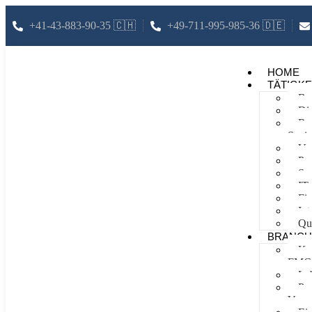
+41-43-883-90-35 🇨🇭
+49-711-995-985-36 🇩🇪
HOME
TÄTIGKE
Bu
Dig
Re
Sani
Ver
Pr
Su
IT
Fi
In
Qu
BRANCHE
Ko
FMCG
Leb
Pap
Verpa