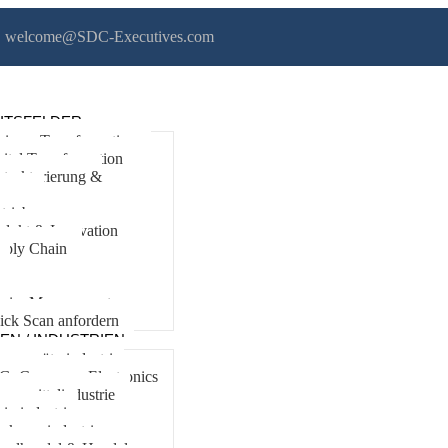
welcome@SDC-Executives.com
ITSFELDER
siness Transformation
ital Transformation
strukturierung &
erung
trieb
odukt & Innovation
pply Chain
nance
terim Management
ick Scan anfordern
N / INDUSTRIEN
nsumgüterindustrie,
, Consumer Electronics
ensmittelindustrie
ierindustrie,
ckungsindustrie