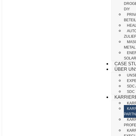
DROGE
DIY
PRIV
BETEI
HEAL
AUT
ZULIE
MAS
METAL
ENER
SOLAR
CASE ST
ÜBER UN
UNS
EXP
SDC
SDC
KARRIER
KARR
KARR
PART
KAR
PROFE
KAR