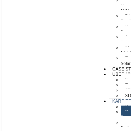
Ei
Droge
DIY
Pri
Betei
He
Scien
Au
Zulie
Ma
Metal
Ene
Solar
CASE ST
ÜBER U
Un
Ex
SD
SD
KARRIE
Kar
Kar
Partn
Kar
Profe