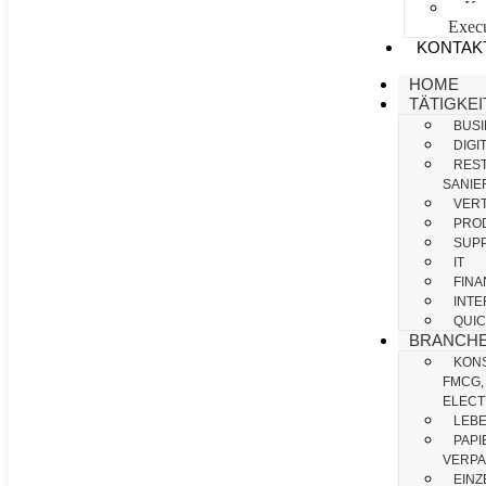
Kar
Execu
KONTAK
HOME
TÄTIGKE
BUS
DIGI
RES
SANIE
VERT
PROD
SUPP
IT
FIN
INT
QUI
BRANCHE
KON
FMCG,
ELECT
LEBE
PAPI
VERPA
EINZ